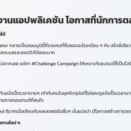
้งานแอปพลิเคชัน โอกาสที่นักการตล
ำได้
or กลายเป็นคอมมูนิตี้ที่รวมคนที่ชื่นชอบอะไรเหมือน ๆ กัน สไตล์เดียวกั
างกระแสและยอดวิวได้เยอะมาก
่ยากเลย แค่หา #Challenge Campaign ให้เหมาะกับแบรนด์ก็เป็นไวร
บอะไรเป็นเวลานานๆ เข้ากับคนในยุคปัจจุบันที่ไม่ชอบดูอะไรเป็นเวลานานๆ 
 ผ่านการคอนเทนต์ที่สนใจ
ged ดีมากเมื่อเทียบกับแพลตฟอร์มอื่นๆ นั่นแปลว่า มีโอกาสสร้างการจดจ
งทางใหม่ ๆ