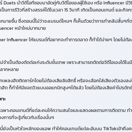
ร์ Duets นำวีดีโอที่ชอบมาอัดคู่กับวีดีโอของผู้ใช้เอง หรือ Influencer มี
า เป็นการรีวิวที่สร้างสรรค์ได้ในเวลา 15 วินาที เกิดเป็นคอนเทนต์ และก
นมากมายขึ้น ซึ่งตอนนี้ไม่ว่าจะแบรนด์ไหนๆ ก็เห็นด้วยว่าการทำคลิปสั้นๆ
fluencer หน้าใหม่มากมาย
tomer Influencer ให้แบรนด์ที่อยากจะทำการตลาด ก็ทำได้ง่ายๆ โดยไม่ต
ม่จำเป็นต้องตัดต่อเก่งระดับขั้นเทพ เพราะสามารถตัดต่อวีดีโอเองได้ในม
่หลากหลาย
ลงฮิตติดชาร์ทโดยไม่ต้องเสียลิขสิทธิ์ หรือจะเลือกใส่เสียงตัวเองลงไปใ
ดฮิต ก็ทำให้มียอดวิวแบบออแกนิกสูงๆได้แล้ว โดยไม่ต้องเสียค่าโปรดักช
พาะ
ว์เฉพาะคอนเทนต์ที่แต่ละคนให้ความสนใจและแสดงผลตามการติดตาม ทำผู้
รที่จะรู้เกี่ยวกับเรื่องนั้นๆ
งนี้ยังเป็นหัวใจหลักของแอพ ทำให้คอนเทนต์แต่ละอันบน TikTokเข้าถึงคนท