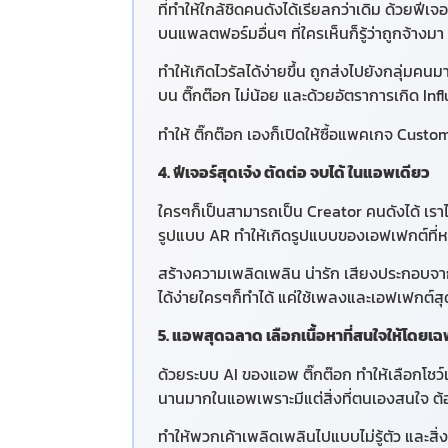
ที่ทำให้ใกล้ชิดคนดังได้เรียลกว่าเดิม ด้วยฟีเจอ
บนแพลตฟอร์มอื่นๆ ที่ใครเห็นก็รู้ว่าถูกจ้างม
ทำให้เกิดไวรัลได้ง่ายขึ้น ถูกส่งไปยังกลุ่มค
บน ติ๊กต๊อก ไม่น้อย และด้วยอัตราการเกิด In
ทำให้ ติ๊กต๊อก เองก็เปิดให้ซื้อแพคเกจ Cus
4. ฟีเจอร์สุดเจ๋ง ตัดต่อ จบได้ ในแอพเดียว
ใครๆก็เป็นสามารถเป็น Creator คนดังได้ เราไ
รูปแบบ AR ทำให้เกิดรูปแบบของเอฟเฟกต์ที
สร้างความเพลิดเพลิน น่ารัก เสียงประกอบจากเพ
ได้ง่ายใครๆก็ทำได้ แค่ใช้เพลงและเอฟเฟกต์สุ
5. แอพสุดฉลาด เลือกเนื้อหาที่สนใจให้โดยเฉ
ด้วยระบบ AI ของแอพ ติ๊กต๊อก ทำให้เลือกโช
นานมากในแอพเพราะมีแต่สิ่งที่ตนเองสนใจ ต้องกา
ทำให้พวกเค้าเพลิดเพลินไปแบบไม่รู้ตัว และสิ่