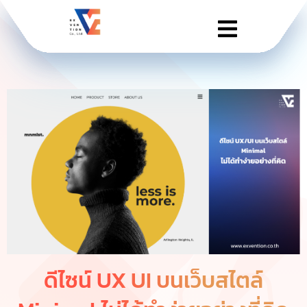
ดีไซน์ UX UI บนเว็บสไตล์