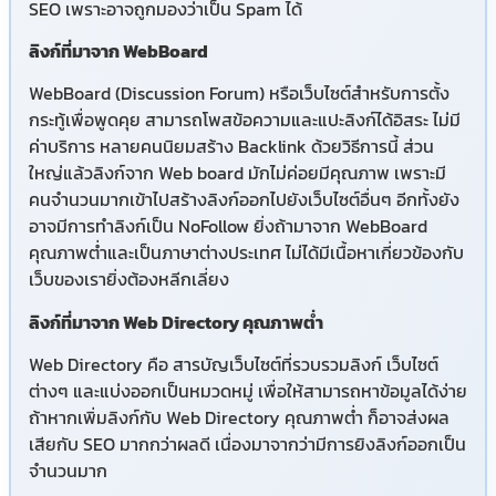
SEO เพราะอาจถูกมองว่าเป็น Spam ได้
ลิงก์ที่มาจาก WebBoard
WebBoard (Discussion Forum) หรือเว็บไซต์สำหรับการตั้ง
กระทู้เพื่อพูดคุย สามารถโพสข้อความและแปะลิงก์ได้อิสระ ไม่มี
ค่าบริการ หลายคนนิยมสร้าง Backlink ด้วยวิธีการนี้ ส่วน
ใหญ่แล้ว
ลิงก์
จาก Web board มักไม่ค่อยมีคุณภาพ เพราะมี
คนจำนวนมากเข้าไปสร้าง
ลิงก์
ออกไปยังเว็บไซต์อื่นๆ อีกทั้งยัง
อาจมีการทำลิงก์เป็น NoFollow ยิ่งถ้ามาจาก WebBoard
คุณภาพต่ำและเป็นภาษาต่างประเทศ ไม่ได้มีเนื้อหาเกี่ยวข้องกับ
เว็บของเรายิ่งต้องหลีกเลี่ยง
ลิงก์ที่มาจาก Web Directory คุณภาพต่ำ
Web Directory คือ สารบัญเว็บไซต์ที่รวบรวม
ลิงก์
เว็บไซต์
ต่างๆ และแบ่งออกเป็นหมวดหมู่ เพื่อให้สามารถหาข้อมูลได้ง่าย
ถ้าหากเพิ่ม
ลิงก์
กับ Web Directory คุณภาพต่ำ ก็อาจส่งผล
เสียกับ SEO มากกว่าผลดี เนื่องมาจากว่ามีการยิง
ลิงก์
ออกเป็น
จำนวนมาก