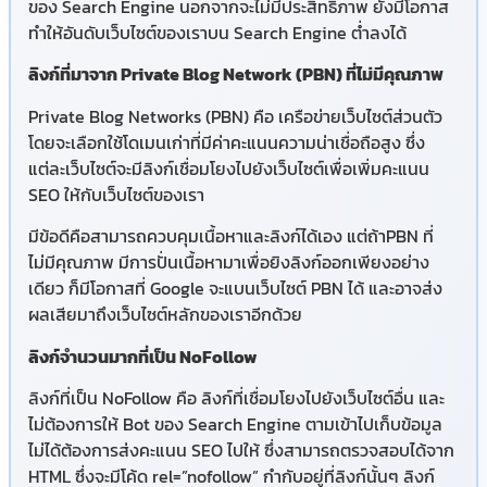
ของ Search Engine นอกจากจะไม่มีประสิทธิภาพ ยังมีโอกาส
ทำให้อันดับเว็บไซต์ของเราบน Search Engine ต่ำลงได้
ลิงก์ที่มาจาก Private Blog Network (PBN) ที่ไม่มีคุณภาพ
Private Blog Networks (PBN) คือ เครือข่ายเว็บไซต์ส่วนตัว
โดยจะเลือกใช้โดเมนเก่าที่มีค่าคะแนนความน่าเชื่อถือสูง ซึ่ง
แต่ละเว็บไซต์จะมี
ลิงก์
เชื่อมโยงไปยังเว็บไซต์เพื่อเพิ่มคะแนน
SEO ให้กับเว็บไซต์ของเรา
มีข้อดีคือสามารถควบคุมเนื้อหาและ
ลิงก์
ได้เอง แต่ถ้าPBN ที่
ไม่มีคุณภาพ มีการปั่นเนื้อหามาเพื่อยิง
ลิงก์
ออกเพียงอย่าง
เดียว ก็มีโอกาสที่ Google จะแบนเว็บไซต์ PBN ได้ และอาจส่ง
ผลเสียมาถึงเว็บไซต์หลักของเราอีกด้วย
ลิงก์จำนวนมากที่เป็น NoFollow
ลิงก์ที่เป็น NoFollow คือ
ลิงก์
ที่เชื่อมโยงไปยังเว็บไซต์อื่น และ
ไม่ต้องการให้ Bot ของ Search Engine ตามเข้าไปเก็บข้อมูล
ไม่ได้ต้องการส่งคะแนน SEO ไปให้ ซึ่งสามารถตรวจสอบได้จาก
HTML ซึ่งจะมีโค้ด rel=”nofollow” กำกับอยู่ที่
ลิงก์
นั้นๆ
ลิงก์