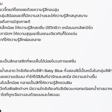
ับ
้ยวจี๊ดแต่ก็ชดเชยด้วยความรู้สึกอบอุ่น
ช่กลุ่มสีนีออนแต่ก็มีความสว่างและให้ความรู้สึกสนุกสนาน
ื่อถึงการมีสุขภาพดี
ไปเล็กน้อย ให้ความรู้สึกสดชื่น มีชีวิตชีวา เหมือนนกเลิฟเบิร์ด
มเทานิดๆ ให้ความสุขุมแต่ในขณะเดียวกันก็โดดเด่น
าที่ให้ความรู้สึกผ่อนคลาย
บ และเป็นสีคลาสสิกที่พบเห็นได้บ่อยในวงการแฟชั่น
นน้ำสะอาด ใกล้เคียงกับสีฟ้า Baby Blue ทั้งสองสีนี้เป็นหนึ่งในกลุ่มสี
าลดความเข้มลง ทำให้ได้สีสันที่น่ารักและสดใส มีความสว่างขึ้น
ลงไปเล็กน้อย กลายเป็นสีที่ให้ความรู้สึกชวนฝัน
้นึกถึงพืชผักต่างๆ มีความใกล้เคียงกับสีเขียวมะกอกแต่ออกน้ำตาลมาก
อาโตที่ถูกเจือจางลงด้วยนมและโฟมนม
3