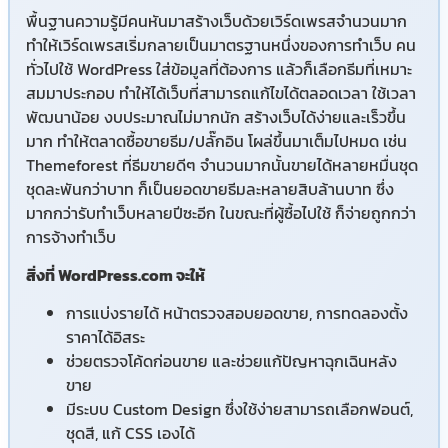
พื้นฐานความรู้มีคนหันมาสร้างเว็บด้วยเวิร์ดเพรสจำนวนมาก
ทำให้เวิร์ดเพรสเริ่มกลายเป็นมาตรฐานหนึ่งของการทำเว็บ คน
ทั่วไปใช้ WordPress ใส่ข้อมูลที่ต้องการ แล้วก็เลือกธีมที่เหมาะ
สมมาประกอบ ทำให้ได้เว็บที่สามารถแก้ไขได้ตลอดเวลา ใช้เวลา
พัฒนาน้อย งบประมาณไม่มากนัก สร้างเว็บได้ง่ายและเร็วขึ้น
มาก ทำให้ตลาดซื้อขายธีม/ปลั๊กอิน โผล่ขึ้นมาเต็มไปหมด เช่น
Themeforest ที่ธีมขายดีๆ จำนวนมากนั้นขายได้หลายหมื่นชุด
ชุดละพันกว่าบาท ก็เป็นยอดขายธีมละหลายสิบล้านบาท ซึ่ง
มากกว่ารับทำเว็บหลายปีซะอีก ในขณะที่ผู้ซื้อไปใช้ ก็จ่ายถูกกว่า
การจ้างทำเว็บ
สิ่งที่ WordPress.com จะให้
การแบ่งรายได้ หน้าตรวจสอบยอดขาย, การทดลองตั้ง
ราคาได้อิสระ
ช่วยตรวจโค้ดก่อนขาย และช่วยแก้ปัญหาฉุกเฉินหลัง
ขาย
มีระบบ Custom Design ซึ่งใช้ง่ายสามารถเลือกฟอนต์,
ชุดสี, แก้ CSS เองได้