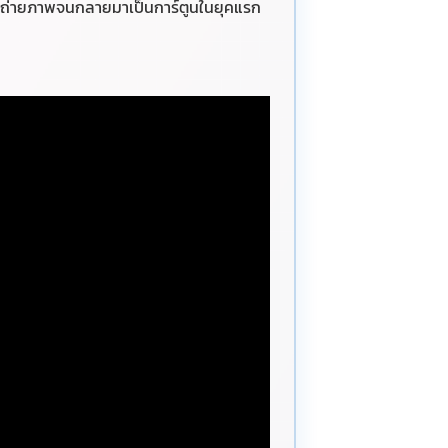
มาถ่ายภาพจนกลายมาเป็นการ์ตูนในยุคแรก