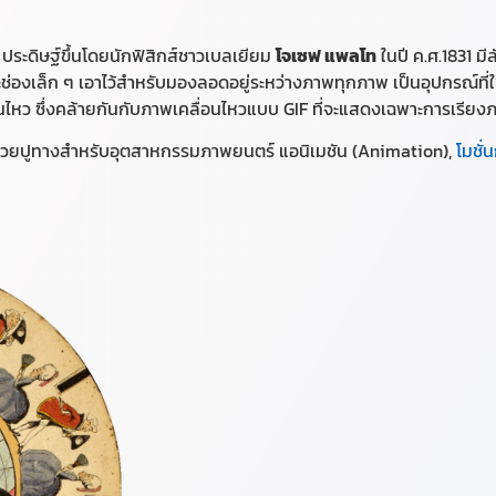
ประดิษฐ์ขึ้นโดยนักฟิสิกส์ชาวเบลเยียม
โจเซฟ แพลโท
ในปี ค.ศ.1831 ม
ะช่องเล็ก ๆ เอาไว้สำหรับมองลอด
อยู่ระหว่างภาพทุกภาพ เป็นอุปกรณ์ที่ใ
หว ซึ่งคล้ายกันกับภาพเคลื่อนไหวแบบ GIF ที่จะแสดงเฉพาะการเรียงภ
ที่ช่วยปูทางสำหรับอุตสาหกรรมภาพยนตร์ แอนิเมชัน (Animation),
โมชั่